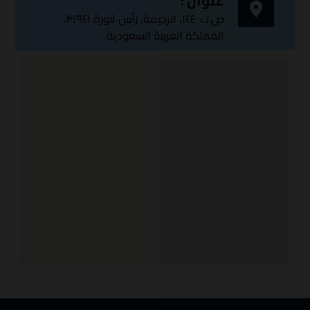
عنوان :
ص.ب ١٤٤٠، الرحيمة، رأس تنورة ٣١٩٤١،
المملكة العربية السعودية