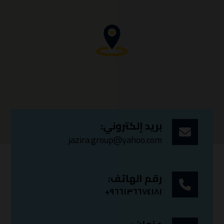
بريد إلكتروني:
jazira.group@yahoo.com
رقم الهاتف:
+٩٦٦١٣٦٦٧٤١٨١