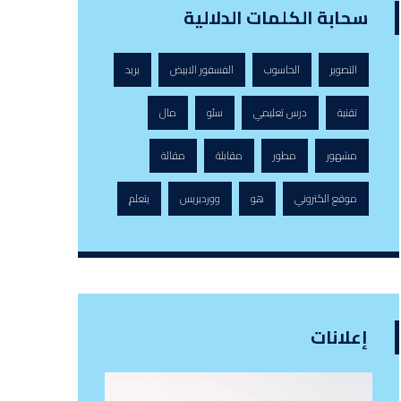
سحابة الكلمات الدلالية
التصوير
الحاسوب
الفسفور الابيض
بريد
تقنية
درس تعليمي
سئو
مال
مشهور
مطور
مقابلة
مقالة
موقع الكتروني
هو
ووردبريس
يتعلم
إعلانات