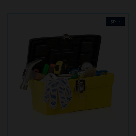
$
٢٠.٠٠