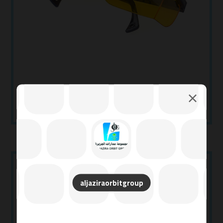
منتج ٢
إضافة إلى السلة
$
٣٥.٠٠
aljaziraorbitgroup