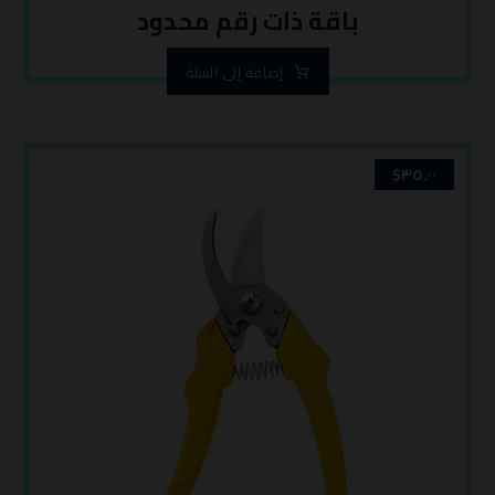
باقة ذات رقم محدود
إضافة إلى السلة
$
٣٥.٠٠