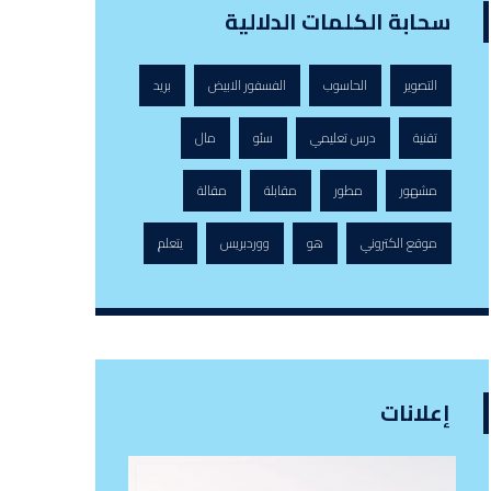
سحابة الكلمات الدلالية
التصوير
الحاسوب
الفسفور الابيض
بريد
تقنية
درس تعليمي
سئو
مال
مشهور
مطور
مقابلة
مقالة
موقع الكتروني
هو
ووردبريس
يتعلم
إعلانات